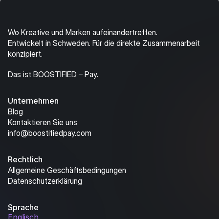
finden.
Direkt verbinden
Offen zusammenarbeiten
Wo Kreative und Marken aufeinandertreffen.
Geschäfte im selben CRM tätigen
Entwickelt in Schweden. Für die direkte Zusammenarbeit 
konzipiert.
Das ist BOOSTIFIED – Pay.
Unternehmen
Blog
Kontaktieren Sie uns
info@boostifiedpay.com
Rechtlich
Allgemeine Geschäftsbedingungen
Datenschutzerklärung
Sprache
Englisch