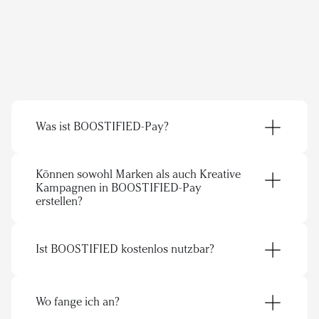
Was ist BOOSTIFIED-Pay?
Können sowohl Marken als auch Kreative 
Kampagnen in BOOSTIFIED-Pay 
getlink.page/maawl
erstellen?
Ist BOOSTIFIED kostenlos nutzbar?
Marken
Wo fange ich an?
Entwickler finden